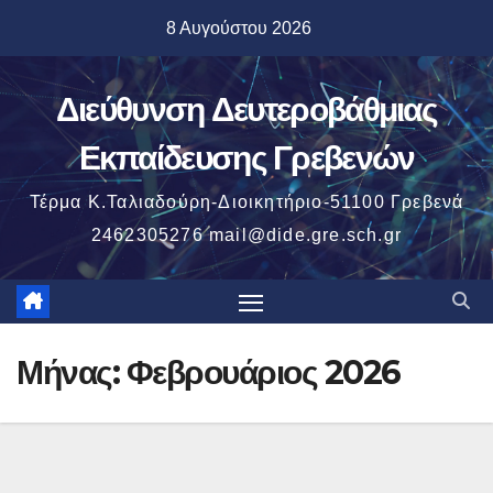
Μετάβαση
8 Αυγούστου 2026
στο
περιεχόμενο
Διεύθυνση Δευτεροβάθμιας
Εκπαίδευσης Γρεβενών
Τέρμα Κ.Ταλιαδούρη-Διοικητήριο-51100 Γρεβενά
2462305276 mail@dide.gre.sch.gr
Μήνας:
Φεβρουάριος 2026