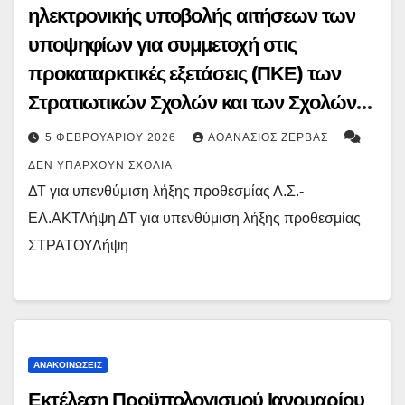
ηλεκτρονικής υποβολής αιτήσεων των
υποψηφίων για συμμετοχή στις
προκαταρκτικές εξετάσεις (ΠΚΕ) των
Στρατιωτικών Σχολών και των Σχολών
Δοκίμων Σημαιοφόρων Λ.Σ. – ΕΛ. ΑΚΤ.
5 ΦΕΒΡΟΥΑΡΊΟΥ 2026
ΑΘΑΝΆΣΙΟΣ ΖΈΡΒΑΣ
και Δοκίμων Λιμενοφυλάκων καθώς και
ΔΕΝ ΥΠΆΡΧΟΥΝ ΣΧΌΛΙΑ
της υποβολής των απαιτούμενων
ΔΤ για υπενθύμιση λήξης προθεσμίας Λ.Σ.-
δικαιολογητικών
ΕΛ.ΑΚΤΛήψη ΔΤ για υπενθύμιση λήξης προθεσμίας
ΣΤΡΑΤΟΥΛήψη
ΑΝΑΚΟΙΝΏΣΕΙΣ
Εκτέλεση Προϋπολογισμού Ιανουαρίου