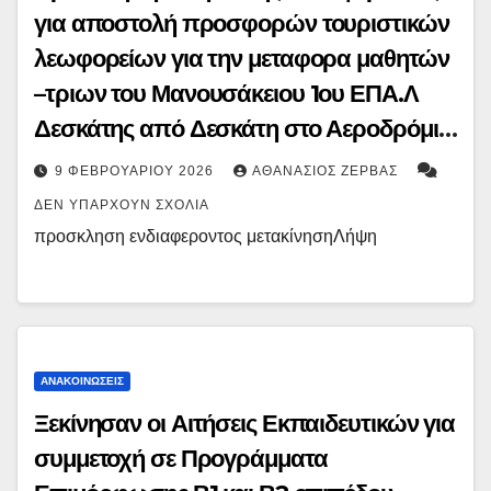
για αποστολή προσφορών τουριστικών
λεωφορείων για την μεταφορα μαθητών
–τριων του Μανουσάκειου 1ου ΕΠΑ.Λ
Δεσκάτης από Δεσκάτη στο Αεροδρόμιο
Θεσσαλονίκης και επιστροφή στο
9 ΦΕΒΡΟΥΑΡΊΟΥ 2026
ΑΘΑΝΆΣΙΟΣ ΖΈΡΒΑΣ
πλαίσιο συμμετοχής σε πρόγραμμα
ΔΕΝ ΥΠΆΡΧΟΥΝ ΣΧΌΛΙΑ
ERASMUS+
προσκληση ενδιαφεροντος μετακίνησηΛήψη
ΑΝΑΚΟΙΝΏΣΕΙΣ
Ξεκίνησαν οι Αιτήσεις Εκπαιδευτικών για
συμμετοχή σε Προγράμματα