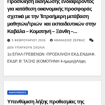
Πρόσκληση εκδήλωσης ενδιαφέροντος
για κατάθεση οικονομικής προσφοράς
σχετικά με την Τετραήμερη μετάβαση
μαθητών/τριών και εκπαιδευτικών στην
Καβάλα – Κομοτηνή – Ξάνθη –
Αλεξανδρούπολη με επιστροφή στα
5 ΦΕΒΡΟΥΑΡΊΟΥ 2026
ΑΘΑΝΆΣΙΟΣ ΖΈΡΒΑΣ
Γρεβενά, στο πλαίσιο εκπαιδευτικής
ΔΕΝ ΥΠΆΡΧΟΥΝ ΣΧΌΛΙΑ
επίσκεψης
1ο ΕΠΑΛ ΓΡΕΒΕΝΩΝ -ΠΡΟΣΚΛΗΣΗ ΕΚΔ.ΕΝΔΙΑΦ.
ΕΚΔΡ. Β' ΤΑΞΗΣ (ΚΟΜΟΤΗΝΗ 4-ημερη))Λήψη
ΑΝΑΚΟΙΝΏΣΕΙΣ
Υπενθύμιση λήξης προθεσμίας της