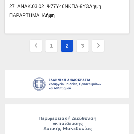
27_ΑΝΑΚ.03.02_Ψ77Υ46ΝΚΠΔ-9ΥΘΛήψη
ΠΑΡΑΡΤΗΜΑ ΙΙΛήψη
Σελιδοποίηση
1
2
3
άρθρων