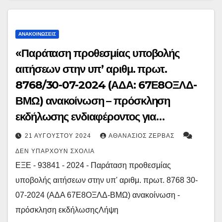
τριτοβάθμια εκπαίδευση το ακαδημαϊκό
έτος 2024-2025»
ΑΝΑΚΟΙΝΏΣΕΙΣ
«Παράταση προθεσμίας υποβολής
αιτήσεων στην υπ’ αριθμ. πρωτ.
8768/30-07-2024 (ΑΔΑ: 67Ε8ΟΞΛΔ-
ΒΜΩ) ανακοίνωση – πρόσκληση
εκδήλωσης ενδιαφέροντος για
αποσπάσεις εκπαιδευτικών σε θέσεις
21 ΑΥΓΟΎΣΤΟΥ 2024
ΑΘΑΝΆΣΙΟΣ ΖΈΡΒΑΣ
επιστημονικού προσωπικού στο
ΔΕΝ ΥΠΆΡΧΟΥΝ ΣΧΌΛΙΑ
Ινστιτούτο Εκπαιδευτικής Πολιτικής
ΕΞΕ - 93841 - 2024 - Παράταση προθεσμίας
(Ι.Ε.Π.)»
υποβολής αιτήσεων στην υπ' αριθμ. πρωτ. 8768 30-
07-2024 (ΑΔΑ 67Ε8ΟΞΛΔ-ΒΜΩ) ανακοίνωση -
πρόσκληση εκδήλωσηςΛήψη