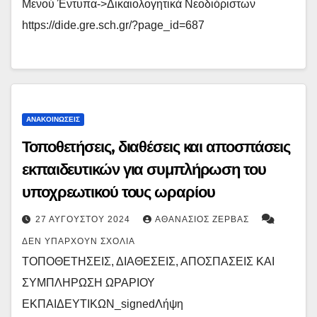
Μενού Έντυπα->Δικαιολογητικά Νεοδιόριστων
https://dide.gre.sch.gr/?page_id=687
ΑΝΑΚΟΙΝΏΣΕΙΣ
Τοποθετήσεις, διαθέσεις και αποσπάσεις
εκπαιδευτικών για συμπλήρωση του
υποχρεωτικού τους ωραρίου
27 ΑΥΓΟΎΣΤΟΥ 2024
ΑΘΑΝΆΣΙΟΣ ΖΈΡΒΑΣ
ΔΕΝ ΥΠΆΡΧΟΥΝ ΣΧΌΛΙΑ
ΤΟΠΟΘΕΤΗΣΕΙΣ, ΔΙΑΘΕΣΕΙΣ, ΑΠΟΣΠΑΣΕΙΣ ΚΑΙ
ΣΥΜΠΛΗΡΩΣΗ ΩΡΑΡΙΟΥ
ΕΚΠΑΙΔΕΥΤΙΚΩΝ_signedΛήψη