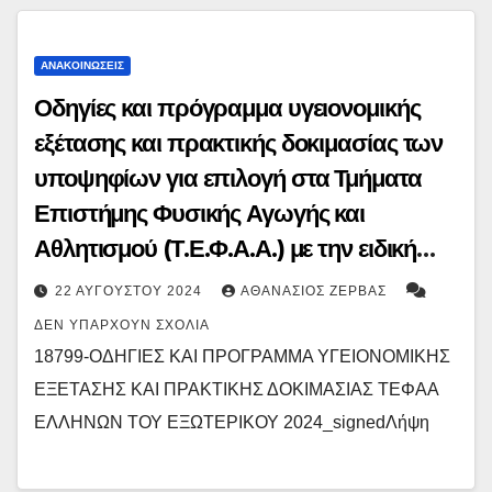
ΑΝΑΚΟΙΝΏΣΕΙΣ
Οδηγίες και πρόγραμμα υγειονομικής
εξέτασης και πρακτικής δοκιμασίας των
υποψηφίων για επιλογή στα Τμήματα
Επιστήμης Φυσικής Αγωγής και
Αθλητισμού (Τ.Ε.Φ.Α.Α.) με την ειδική
κατηγορία «Ελλήνων του εξωτερικού και
22 ΑΥΓΟΎΣΤΟΥ 2024
ΑΘΑΝΆΣΙΟΣ ΖΈΡΒΑΣ
τέκνων Ελλήνων υπαλλήλων που
ΔΕΝ ΥΠΆΡΧΟΥΝ ΣΧΌΛΙΑ
υπηρετούν στο εξωτερικό» και
18799-ΟΔΗΓΙΕΣ ΚΑΙ ΠΡΟΓΡΑΜΜΑ ΥΓΕΙΟΝΟΜΙΚΗΣ
υποψηφίων των Επαναληπτικών
ΕΞΕΤΑΣΗΣ ΚΑΙ ΠΡΑΚΤΙΚΗΣ ΔΟΚΙΜΑΣΙΑΣ ΤΕΦΑΑ
Πανελλαδικών Εξετάσεων ΓΕΛ και
ΕΛΛΗΝΩΝ ΤΟΥ ΕΞΩΤΕΡΙΚΟΥ 2024_signedΛήψη
ΕΠΑΛ για την εισαγωγή στην