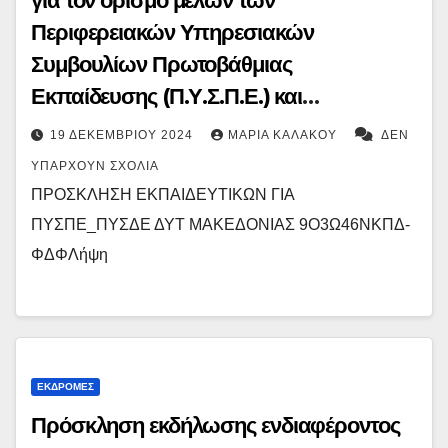
για τον ορισμό μελών των
Περιφερειακών Υπηρεσιακών
Συμβουλίων Πρωτοβάθμιας
Εκπαίδευσης (Π.Υ.Σ.Π.Ε.) και
Δευτεροβάθμιας Εκπαίδευσης
19 ΔΕΚΕΜΒΡΊΟΥ 2024
ΜΑΡΊΑ ΚΑΛΆΚΟΥ
ΔΕΝ
(Π.Υ.Σ.Δ.Ε.) Δυτικής Μακεδονίας
ΥΠΆΡΧΟΥΝ ΣΧΌΛΙΑ
ΠΡΟΣΚΛΗΣΗ ΕΚΠΑΙΔΕΥΤΙΚΩΝ ΓΙΑ
ΠΥΣΠΕ_ΠΥΣΔΕ ΔΥΤ ΜΑΚΕΔΟΝΙΑΣ 9Ο3Ω46ΝΚΠΔ-
ΦΔΦΛήψη
ΕΚΔΡΟΜΈΣ
Πρόσκληση εκδήλωσης ενδιαφέροντος