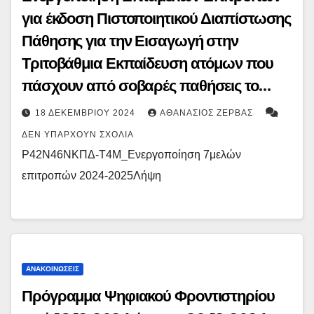
για έκδοση Πιστοποιητικού Διαπίστωσης
Πάθησης για την Εισαγωγή στην
Τριτοβάθμια Εκπαίδευση ατόμων που
πάσχουν από σοβαρές παθήσεις το
ακαδημαϊκό έτος 2025-2026
18 ΔΕΚΕΜΒΡΊΟΥ 2024
ΑΘΑΝΆΣΙΟΣ ΖΈΡΒΑΣ
ΔΕΝ ΥΠΆΡΧΟΥΝ ΣΧΌΛΙΑ
Ρ42Ν46ΝΚΠΔ-Τ4Μ_Ενεργοποίηση 7μελών
επιτροπών 2024-2025Λήψη
ΑΝΑΚΟΙΝΏΣΕΙΣ
Πρόγραμμα Ψηφιακού Φροντιστηρίου