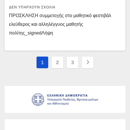
ΔΕΝ ΥΠΆΡΧΟΥΝ ΣΧΌΛΙΑ
ΠΡΟΣΚΛΗΣΗ συμμετοχής στο μαθητικό φεστιβάλ
ελεύθερος και αλληλέγγυος μαθητής
πολίτης_signedΛήψη
Σελιδοποίηση
1
2
3
άρθρων