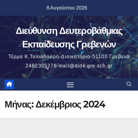
Μετάβαση
8 Αυγούστου 2026
στο
περιεχόμενο
Διεύθυνση Δευτεροβάθμιας
Εκπαίδευσης Γρεβενών
Τέρμα Κ.Ταλιαδούρη-Διοικητήριο-51100 Γρεβενά
2462305276 mail@dide.gre.sch.gr
Μήνας:
Δεκέμβριος 2024