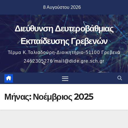
Μετάβαση
8 Αυγούστου 2026
στο
περιεχόμενο
Διεύθυνση Δευτεροβάθμιας
Εκπαίδευσης Γρεβενών
Τέρμα Κ.Ταλιαδούρη-Διοικητήριο-51100 Γρεβενά
2462305276 mail@dide.gre.sch.gr
Μήνας:
Νοέμβριος 2025