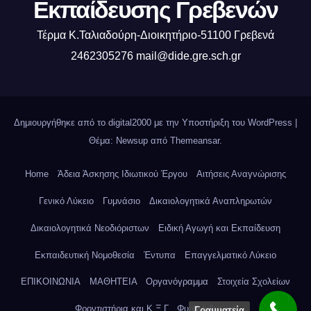
Εκπαίδευσης Γρεβενών
Τέρμα Κ.Ταλιαδούρη-Διοικητήριο-51100 Γρεβενά
2462305276 mail@dide.gre.sch.gr
Δημιουργήθηκε από το digital2000 με την Υποστήριξη του WordPress
|
Θέμα: Newsup από
Themeansar
.
Home
Άδεια Άσκησης Ιδιωτικού Έργου
Αιτήσεις Αναγνώρισης
Γενικό Λύκειο
Γυμνάσιο
Δικαιολογητικά Αναπληρωτών
Δικαιολογητικά Νεοδιόριστων
Ειδική Αγωγή και Εκπαίδευση
Εκπαιδευτική Νομοθεσία
Έντυπα
Επαγγελματικό Λύκειο
ΕΠΙΚΟΙΝΩΝΙΑ
ΜΑΘΗΤΕΙΑ
Οργανόγραμμα
Στοιχεία Σχολείων
Φροντιστήρια και Κ.Ξ.Γ
Φυσική Αγωγή
Γραμματεία