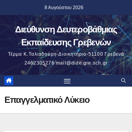
Μετάβαση
8 Αυγούστου 2026
στο
περιεχόμενο
Διεύθυνση Δευτεροβάθμιας
Εκπαίδευσης Γρεβενών
Τέρμα Κ.Ταλιαδούρη-Διοικητήριο-51100 Γρεβενά
2462305276 mail@dide.gre.sch.gr
Επαγγελματικό Λύκειο