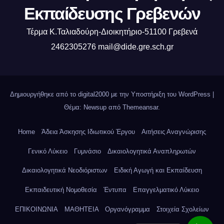
Εκπαίδευσης Γρεβενών
Τέρμα Κ.Ταλιαδούρη-Διοικητήριο-51100 Γρεβενά
2462305276 mail@dide.gre.sch.gr
Δημιουργήθηκε από το digital2000 με την Υποστήριξη του WordPress
|
Θέμα: Newsup από
Themeansar
.
Home
Άδεια Άσκησης Ιδιωτικού Έργου
Αιτήσεις Αναγνώρισης
Γενικό Λύκειο
Γυμνάσιο
Δικαιολογητικά Αναπληρωτών
Δικαιολογητικά Νεοδιόριστων
Ειδική Αγωγή και Εκπαίδευση
Εκπαιδευτική Νομοθεσία
Έντυπα
Επαγγελματικό Λύκειο
ΕΠΙΚΟΙΝΩΝΙΑ
ΜΑΘΗΤΕΙΑ
Οργανόγραμμα
Στοιχεία Σχολείων