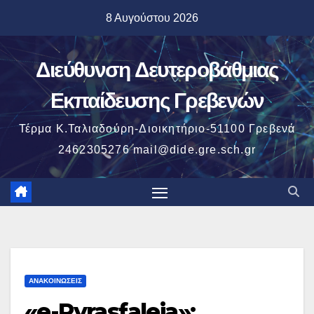
Μετάβαση
8 Αυγούστου 2026
στο
περιεχόμενο
Διεύθυνση Δευτεροβάθμιας
Εκπαίδευσης Γρεβενών
Τέρμα Κ.Ταλιαδούρη-Διοικητήριο-51100 Γρεβενά
2462305276 mail@dide.gre.sch.gr
ΑΝΑΚΟΙΝΏΣΕΙΣ
«e-Pyrasfaleia»: