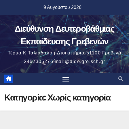
Μετάβαση
9 Αυγούστου 2026
στο
περιεχόμενο
Διεύθυνση Δευτεροβάθμιας
Εκπαίδευσης Γρεβενών
Τέρμα Κ.Ταλιαδούρη-Διοικητήριο-51100 Γρεβενά
2462305276 mail@dide.gre.sch.gr
Κατηγορία:
Χωρίς κατηγορία