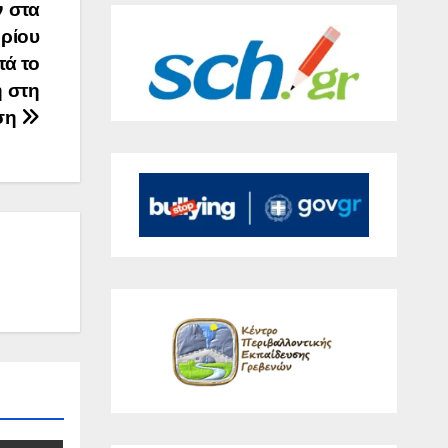
ν στα
ηρίου
τά το
ή στη
ση