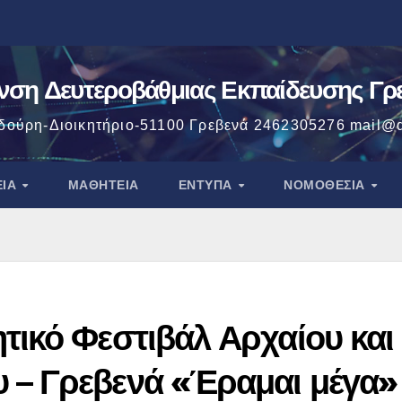
νση Δευτεροβάθμιας Εκπαίδευσης Γ
δούρη-Διοικητήριο-51100 Γρεβενά 2462305276 mail@d
ΕΊΑ
ΜΑΘΗΤΕΊΑ
ΈΝΤΥΠΑ
ΝΟΜΟΘΕΣΙΑ
τικό Φεστιβάλ Αρχαίου και
 – Γρεβενά «Έραμαι μέγα»