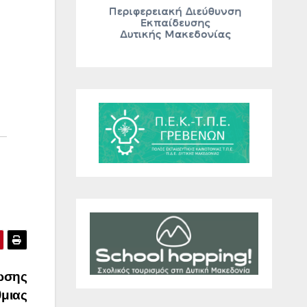
ωσης
θμιας