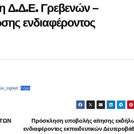
η Δ.Δ.Ε. Γρεβενών –
σης ενδιαφέροντος
ών_signed
Λήψη
ΩΤΩΝ
Πρόσκληση υποβολής αίτησης εκδήλ
ενδιαφέροντος εκπαιδευτικών Δευτεροβά