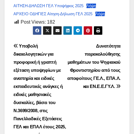
ΑΙΤΗΣΗ-ΔΗΛΩΣΗ ΓΕΛ Υποψήφιος 2025
Λήψη
ΑΡΧΕΙΟ ΟΔΗΓΙΕΣ Αίτηση-Δήλωση ΓΕΛ 2025
Λήψη
Post Views:
182
Πλοήγηση
Υποβολή
Δυνατότητα
δικαιολογητικών για
παρακολούθησης
άρθρων
προφορική ή γραπτή
μαθημάτων του Ψηφιακού
εξέταση υποψηφίων με
Φροντιστηρίου από τους
αναπηρία και ειδικές
αποφοίτους ΓΕ.Λ., ΕΠΑ.Λ.
εκπαιδευτικές ανάγκες ή
και ΕΝ.Ε.Ε.ΓΥ.Λ.
ειδικές μαθησιακές
δυσκολίες, βάσει του
Ν.3699/2008, στις
Πανελλαδικές Εξετάσεις
ΓΕΛ και ΕΠΑΛ έτους 2025,