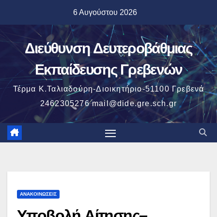
Μετάβαση
6 Αυγούστου 2026
στο
περιεχόμενο
Διεύθυνση Δευτεροβάθμιας
Εκπαίδευσης Γρεβενών
Τέρμα Κ.Ταλιαδούρη-Διοικητήριο-51100 Γρεβενά
2462305276 mail@dide.gre.sch.gr
ΑΝΑΚΟΙΝΏΣΕΙΣ
Υποβολή Αίτησης–