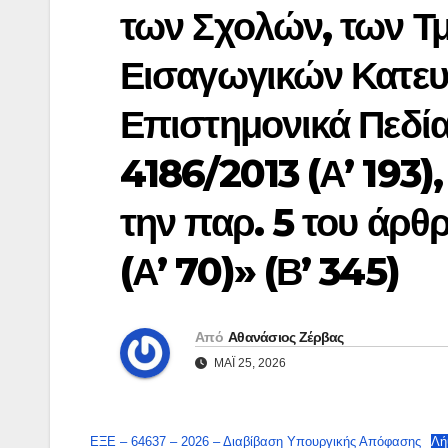
των Σχολών, των Τ
Εισαγωγικών Κατε
Επιστημονικά Πεδία
4186/2013 (Α’ 193)
την παρ. 5 του άρθ
(Α’ 70)» (Β’ 345)
Από
Αθανάσιος Ζέρβας
ΜΆΙ 25, 2026
ΕΞΕ – 64637 – 2026 – Διαβίβαση Υπουργικής Απόφασης
Λή