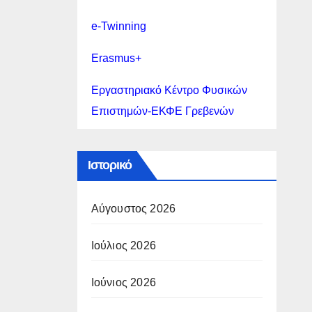
 και
e-Twinning
κής
δων/
Erasmus+
Εργαστηριακό Κέντρο Φυσικών
ους
Επιστημών-ΕΚΦΕ Γρεβενών
ούς
 Α΄
 του
Ιστορικό
,
Αύγουστος 2026
Ιούλιος 2026
Ιούνιος 2026