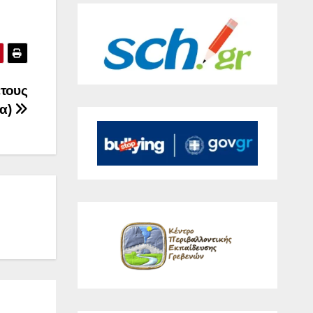
έτους
ια)