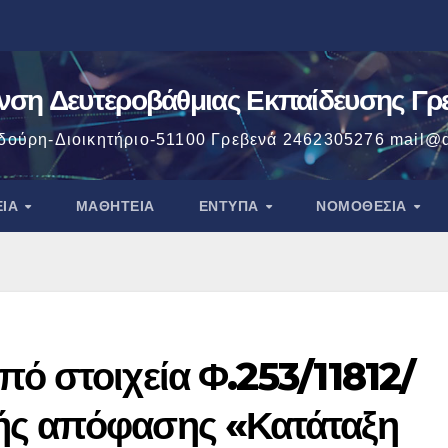
νση Δευτεροβάθμιας Εκπαίδευσης Γ
δούρη-Διοικητήριο-51100 Γρεβενά 2462305276 mail@d
ΕΊΑ
ΜΑΘΗΤΕΊΑ
ΈΝΤΥΠΑ
ΝΟΜΟΘΕΣΙΑ
ό στοιχεία Φ.253/11812/
ής απόφασης «Κατάταξη