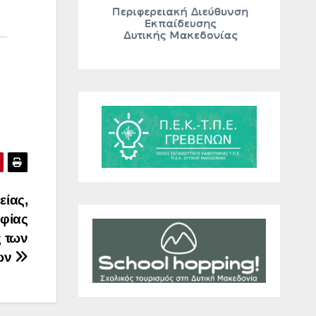
είας,
φίας
 των
ων