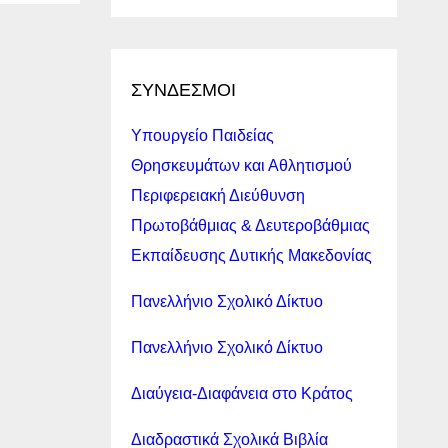
ι
δων/
ΣΥΝΔΕΣΜΟΙ
2…
ους
Υπουργείο Παιδείας
ούς
Θρησκευμάτων και Αθλητισμού
Περιφερειακή Διεύθυνση
Πρωτοβάθμιας & Δευτεροβάθμιας
 και
Εκπαίδευσης Δυτικής Μακεδονίας
κής
δων/
Πανελλήνιο Σχολικό Δίκτυο
Πανελλήνιο Σχολικό Δίκτυο
ους
ούς
Διαύγεια-Διαφάνεια στο Κράτος
 Α΄
 του
Διαδραστικά Σχολικά Βιβλία