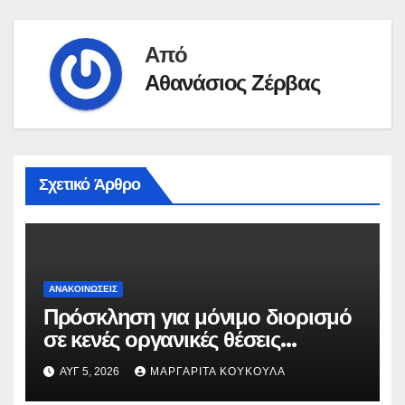
Από
Αθανάσιος Ζέρβας
Σχετικό Άρθρο
ΑΝΑΚΟΙΝΏΣΕΙΣ
Πρόσκληση για μόνιμο διορισμό
σε κενές οργανικές θέσεις
εκπαιδευτικών Πρωτοβάθμιας και
ΑΥΓ 5, 2026
ΜΑΡΓΑΡΊΤΑ ΚΟΥΚΟΎΛΑ
Δευτεροβάθμιας Ειδικής Αγωγής