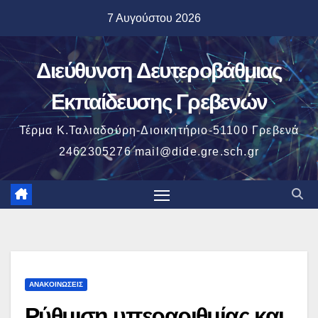
Μετάβαση
7 Αυγούστου 2026
στο
περιεχόμενο
Διεύθυνση Δευτεροβάθμιας
Εκπαίδευσης Γρεβενών
Τέρμα Κ.Ταλιαδούρη-Διοικητήριο-51100 Γρεβενά
2462305276 mail@dide.gre.sch.gr
ΑΝΑΚΟΙΝΏΣΕΙΣ
Ρύθμιση υπεραριθμίας και