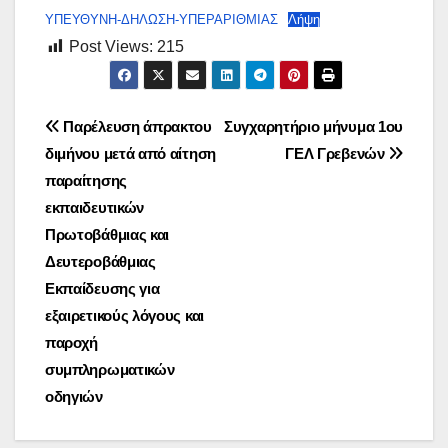
ΥΠΕΥΘΥΝΗ-ΔΗΛΩΣΗ-ΥΠΕΡΑΡΙΘΜΙΑΣ
Λήψη
Post Views:
215
Πλοήγηση
Παρέλευση άπρακτου
Συγχαρητήριο μήνυμα 1ου
διμήνου μετά από αίτηση
ΓΕΛ Γρεβενών
άρθρων
παραίτησης
εκπαιδευτικών
Πρωτοβάθμιας και
Δευτεροβάθμιας
Εκπαίδευσης για
εξαιρετικούς λόγους και
παροχή
συμπληρωματικών
οδηγιών