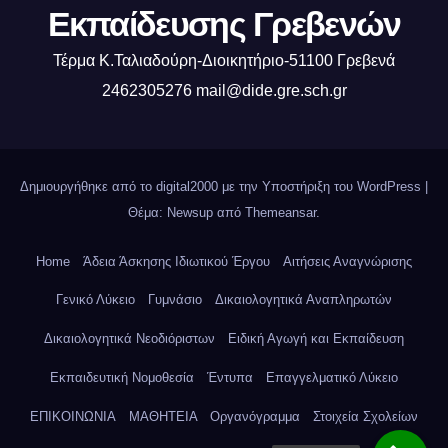
Εκπαίδευσης Γρεβενών
Τέρμα Κ.Ταλιαδούρη-Διοικητήριο-51100 Γρεβενά
2462305276 mail@dide.gre.sch.gr
Δημιουργήθηκε από το digital2000 με την Υποστήριξη του WordPress
|
Θέμα: Newsup από
Themeansar
.
Home
Άδεια Άσκησης Ιδιωτικού Έργου
Αιτήσεις Αναγνώρισης
Γενικό Λύκειο
Γυμνάσιο
Δικαιολογητικά Αναπληρωτών
Δικαιολογητικά Νεοδιόριστων
Ειδική Αγωγή και Εκπαίδευση
Εκπαιδευτική Νομοθεσία
Έντυπα
Επαγγελματικό Λύκειο
ΕΠΙΚΟΙΝΩΝΙΑ
ΜΑΘΗΤΕΙΑ
Οργανόγραμμα
Στοιχεία Σχολείων