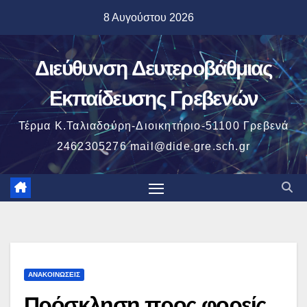
Μετάβαση
8 Αυγούστου 2026
στο
περιεχόμενο
Διεύθυνση Δευτεροβάθμιας
Εκπαίδευσης Γρεβενών
Τέρμα Κ.Ταλιαδούρη-Διοικητήριο-51100 Γρεβενά
2462305276 mail@dide.gre.sch.gr
ΑΝΑΚΟΙΝΏΣΕΙΣ
Πρόσκληση προς φορείς