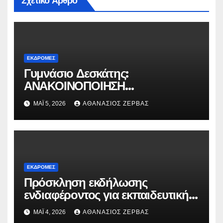
Σχετικό Άρθρο
ΕΚΔΡΟΜΈΣ
Γυμνάσιο Δεσκάτης:
ΑΝΑΚΟΙΝΟΠΟΙΗΣΗ
ΠΡΟΣΚΛΗΣΗΣ ΕΚΠΑΙΔΕΥΤΙΚΗΣ
ΜΆΙ 5, 2026
ΑΘΑΝΆΣΙΟΣ ΖΈΡΒΑΣ
ΕΠΙΣΚΕΨΗΣ ΓΙΑ ΤΡΙΚΑΛΑ
ΕΚΔΡΟΜΈΣ
Πρόσκληση εκδήλωσης
ενδιαφέροντος για εκπαιδευτική
επίσκεψη του Γυμνασίου
ΜΆΙ 4, 2026
ΑΘΑΝΆΣΙΟΣ ΖΈΡΒΑΣ
Δεσκάτης