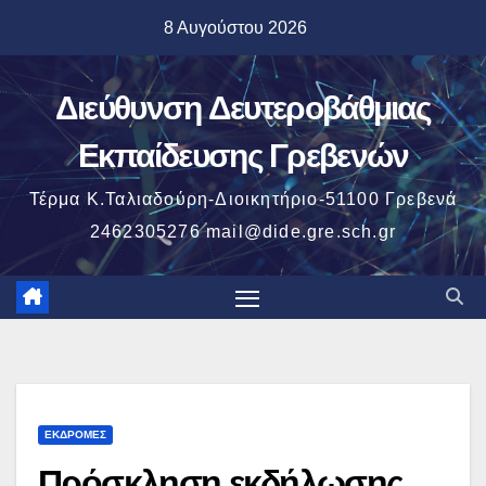
Μετάβαση
8 Αυγούστου 2026
στο
περιεχόμενο
Διεύθυνση Δευτεροβάθμιας
Εκπαίδευσης Γρεβενών
Τέρμα Κ.Ταλιαδούρη-Διοικητήριο-51100 Γρεβενά
2462305276 mail@dide.gre.sch.gr
ΕΚΔΡΟΜΈΣ
Πρόσκληση εκδήλωσης