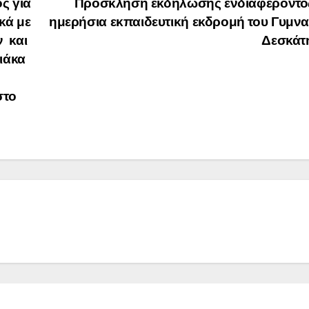
ς για
Πρόσκληση εκδήλωσης ενδιαφέροντος
κά με
ημερήσια εκπαιδευτική εκδρομή του Γυμν
 και
Δεσκάτ
ιάκα
στο