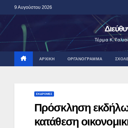
Μετάβαση
9 Αυγούστου 2026
στο
περιεχόμενο
Διεύθυ
Τέρμα Κ.Ταλια
ΑΡΧΙΚΉ
ΟΡΓΑΝΌΓΡΑΜΜΑ
ΣΧΟΛ
ΕΚΔΡΟΜΈΣ
Πρόσκληση εκδήλωσ
κατάθεση οικονομι