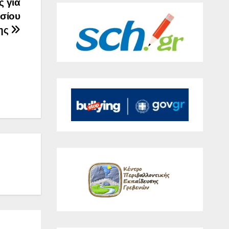
 για
ασίου
ης