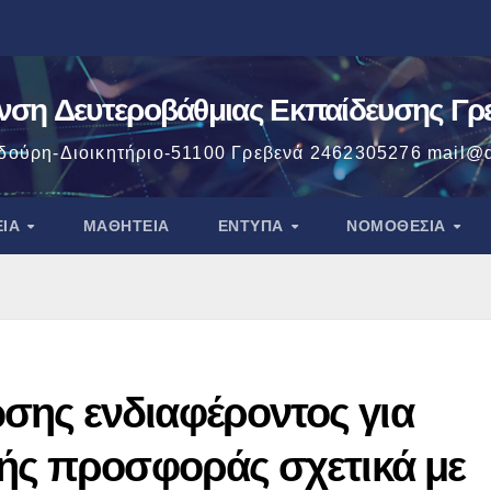
νση Δευτεροβάθμιας Εκπαίδευσης Γ
δούρη-Διοικητήριο-51100 Γρεβενά 2462305276 mail@d
ΕΊΑ
ΜΑΘΗΤΕΊΑ
ΈΝΤΥΠΑ
ΝΟΜΟΘΕΣΙΑ
ης ενδιαφέροντος για
κής προσφοράς σχετικά με