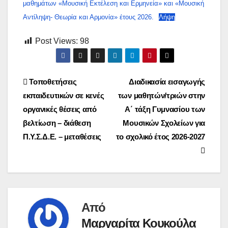
μαθημάτων «Μουσική Εκτέλεση και Ερμηνεία» και «Μουσική
Αντίληψη- Θεωρία και Αρμονία» έτους 2026.
Λήψη
Post Views:
98
Πλοήγηση
Τοποθετήσεις
Διαδικασία εισαγωγής
εκπαιδευτικών σε κενές
των μαθητών/τριών στην
άρθρων
οργανικές θέσεις από
Α΄ τάξη Γυμνασίου των
βελτίωση – διάθεση
Μουσικών Σχολείων για
Π.Υ.Σ.Δ.Ε. – μεταθέσεις
το σχολικό έτος 2026-2027
Από
Μαργαρίτα Κουκούλα