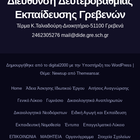
Διεύθυνση Δευτεροβάθμιας
Εκπαίδευσης Γρεβενών
Τέρμα Κ.Ταλιαδούρη-Διοικητήριο-51100 Γρεβενά
2462305276 mail@dide.gre.sch.gr
Δημιουργήθηκε από το digital2000 με την Υποστήριξη του WordPress
|
Θέμα: Newsup από
Themeansar
.
Home
Άδεια Άσκησης Ιδιωτικού Έργου
Αιτήσεις Αναγνώρισης
Γενικό Λύκειο
Γυμνάσιο
Δικαιολογητικά Αναπληρωτών
Δικαιολογητικά Νεοδιόριστων
Ειδική Αγωγή και Εκπαίδευση
Εκπαιδευτική Νομοθεσία
Έντυπα
Επαγγελματικό Λύκειο
ΕΠΙΚΟΙΝΩΝΙΑ
ΜΑΘΗΤΕΙΑ
Οργανόγραμμα
Στοιχεία Σχολείων