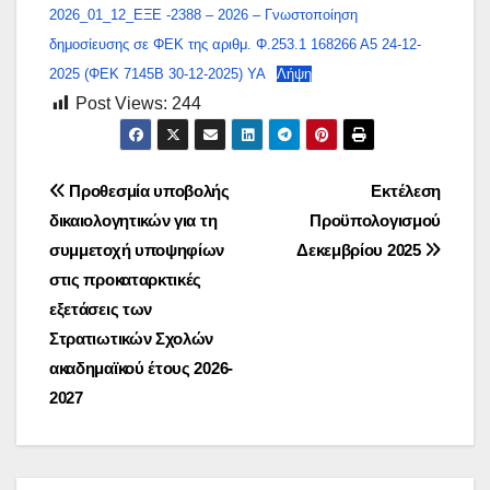
2026_01_12_ΕΞΕ -2388 – 2026 – Γνωστοποίηση
δημοσίευσης σε ΦΕΚ της αριθμ. Φ.253.1 168266 Α5 24-12-
2025 (ΦΕΚ 7145Β 30-12-2025) ΥΑ
Λήψη
Post Views:
244
Πλοήγηση
Προθεσμία υποβολής
Εκτέλεση
δικαιολογητικών για τη
Προϋπολογισμού
άρθρων
συμμετοχή υποψηφίων
Δεκεμβρίου 2025
στις προκαταρκτικές
εξετάσεις των
Στρατιωτικών Σχολών
ακαδημαϊκού έτους 2026-
2027