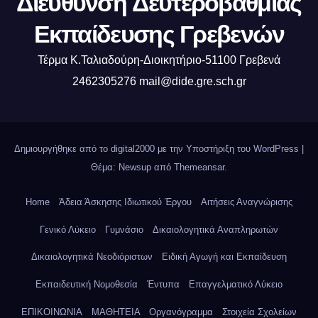
Διεύθυνση Δευτεροβάθμιας
Εκπαίδευσης Γρεβενών
Τέρμα Κ.Ταλιαδούρη-Διοικητήριο-51100 Γρεβενά
2462305276 mail@dide.gre.sch.gr
Δημιουργήθηκε από το digital2000 με την Υποστήριξη του WordPress
|
Θέμα: Newsup από
Themeansar
.
Home
Άδεια Άσκησης Ιδιωτικού Έργου
Αιτήσεις Αναγνώρισης
Γενικό Λύκειο
Γυμνάσιο
Δικαιολογητικά Αναπληρωτών
Δικαιολογητικά Νεοδιόριστων
Ειδική Αγωγή και Εκπαίδευση
Εκπαιδευτική Νομοθεσία
Έντυπα
Επαγγελματικό Λύκειο
ΕΠΙΚΟΙΝΩΝΙΑ
ΜΑΘΗΤΕΙΑ
Οργανόγραμμα
Στοιχεία Σχολείων