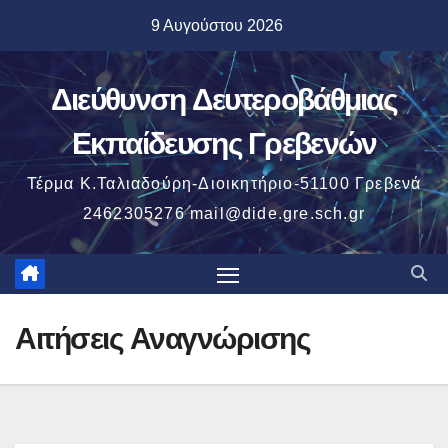
Μετάβαση
9 Αυγούστου 2026
στο
περιεχόμενο
Διεύθυνση Δευτεροβάθμιας
Εκπαίδευσης Γρεβενών
Τέρμα Κ.Ταλιαδούρη-Διοικητήριο-51100 Γρεβενά
2462305276 mail@dide.gre.sch.gr
Αιτήσεις Αναγνώρισης